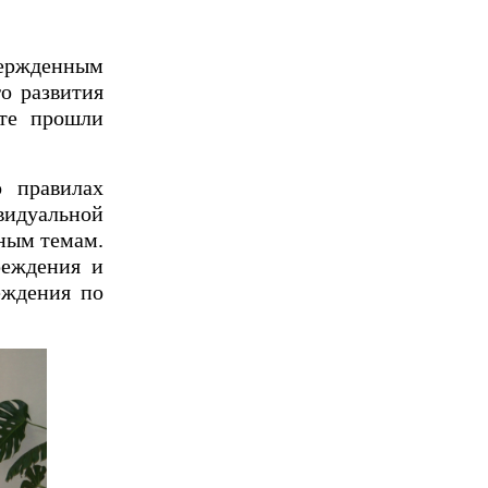
вержденным
о развития
ате прошли
 правилах
видуальной
ным темам.
реждения и
еждения по