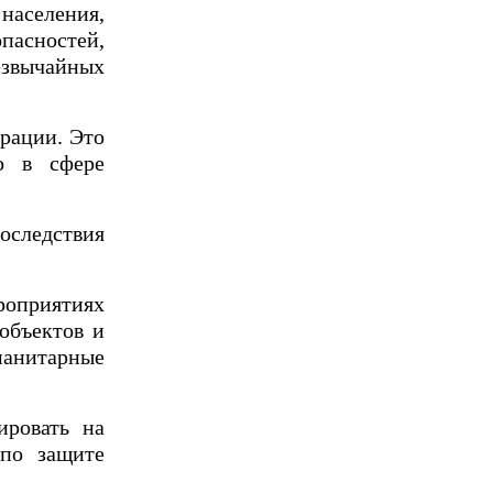
населения,
асностей,
езвычайных
ерации. Это
о в сфере
оследствия
роприятиях
объектов и
манитарные
ировать на
по защите