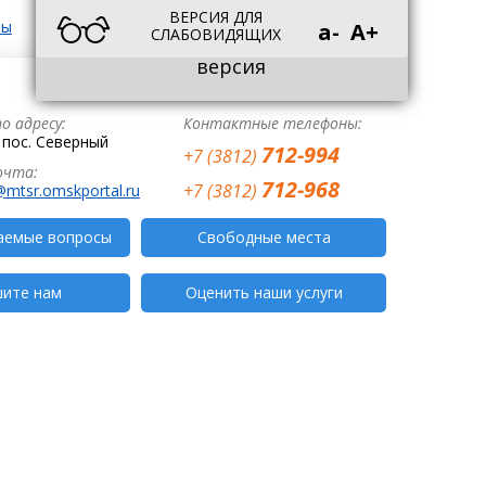
ВЕРСИЯ ДЛЯ
Обычная
ты
a-
A+
СЛАБОВИДЯЩИХ
версия
о адресу:
Контактные телефоны:
, пос. Северный
712-994
+7 (3812)
очта:
712-968
+7 (3812)
@mtsr.omskportal.ru
аемые вопросы
Свободные места
ите нам
Оценить наши услуги