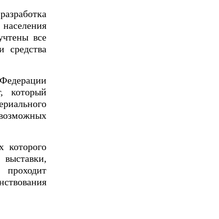
разработка
 населения
учтены все
и средства
Федерации
, который
териального
 возможных
х которого
 выставки,
 проходит
нствования